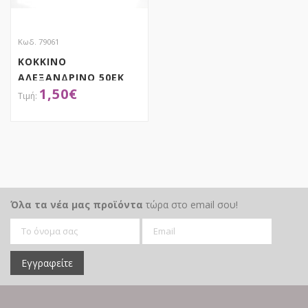
Κωδ. 79061
ΚΟΚΚΙΝΟ
ΑΛΕΞΑΝΔΡΙΝΟ 50ΕΚ
1,50
€
ΚΑΡΩ (ΜΑΥΡΟ-ΛΕΥΚΟ)
ΚΛΑΔΙ
ΑΠΟΚΤΗΣΕ ΤΟ
Όλα τα νέα μας προϊόντα
τώρα στο email σου!
Εγγραφείτε