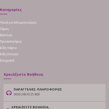
Κατηγορίες
Υλικά για Μπομπονιέρες
Γάμος
Βάπτιση
Προσκλητήρια
Είδη πάρτυ
Είδη Σπιτιού
Εποχιακά
Χρειάζεστε Βοήθεια;
ΠΑΡΑΓΓΕΛΙΕΣ-ΠΛΗΡΟΦΟΡΙΕΣ
0030 24610 25 800
ΧΡΕΙΑΖΕΣΤΕ ΒΟΗΘΕΙΑ;