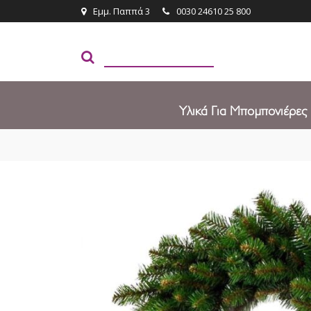
Εμμ. Παππά 3
0030 24610 25 800
Υλικά Για Μπομπονιέρες