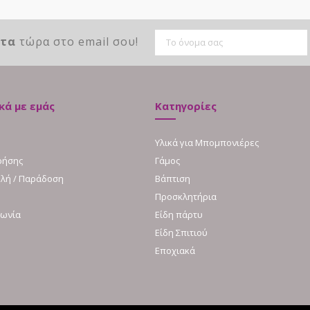
ντα
τώρα στο email σου!
κά με εμάς
Κατηγορίες
Υλικά για Μπομπονιέρες
ρήσης
Γάμος
λή / Παράδοση
Βάπτιση
Προσκλητήρια
νωνία
Είδη πάρτυ
Είδη Σπιτιού
Εποχιακά