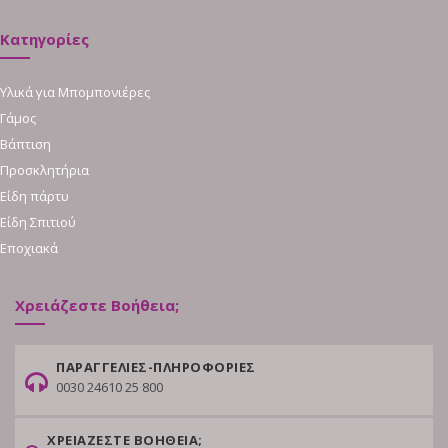
Κατηγορίες
Υλικά για Μπομπονιέρες
Γάμος
Βάπτιση
Προσκλητήρια
Είδη πάρτυ
Είδη Σπιτιού
Εποχιακά
Χρειάζεστε Βοήθεια;
ΠΑΡΑΓΓΕΛΙΕΣ-ΠΛΗΡΟΦΟΡΙΕΣ
0030 24610 25 800
ΧΡΕΙΑΖΕΣΤΕ ΒΟΗΘΕΙΑ;