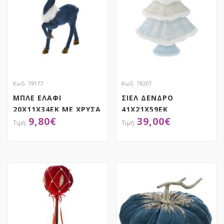
Κωδ. 78177
Κωδ. 78207
ΜΠΛΕ ΕΛΑΦΙ
ΣΙΕΛ ΔΕΝΔΡΟ
20Χ11Χ34ΕΚ ΜΕ ΧΡΥΣΑ
41Χ21Χ59ΕΚ
9,80
€
39,00
€
ΚΕΡΑΤΑ
ΑΠΟΚΤΗΣΕ ΤΟ
ΑΠΟΚΤΗΣΕ ΤΟ