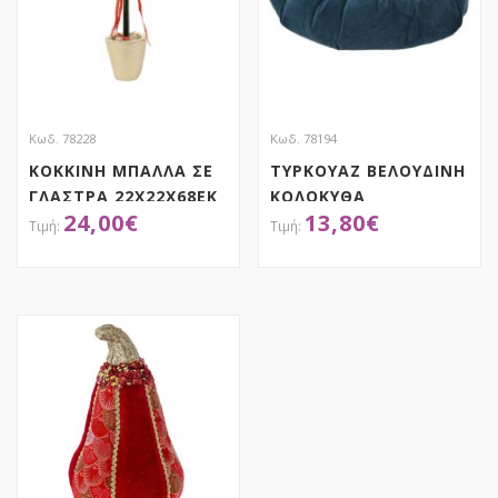
Κωδ. 78228
Κωδ. 78194
ΚΟΚΚΙΝΗ ΜΠΑΛΛΑ ΣΕ
ΤΥΡΚΟΥΑΖ ΒΕΛΟΥΔΙΝΗ
ΓΛΑΣΤΡΑ 22X22X68EK
ΚΟΛΟΚΥΘΑ
24,00
€
13,80
€
27Χ27Χ20ΕΚ
ΑΠΟΚΤΗΣΕ ΤΟ
ΑΠΟΚΤΗΣΕ ΤΟ