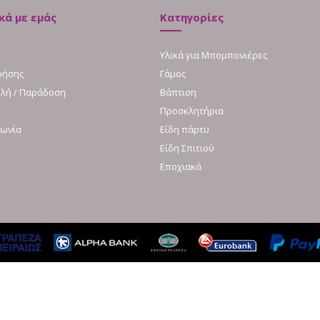
κά με εμάς
Κατηγορίες
Υλικά για Μπομπονιέρες
ρήσης
Γάμος
λή / Παράδοση
Βάπτιση
Προσκλητήρια
νωνία
Είδη πάρτυ
Είδη Σπιτιού
Εποχιακά