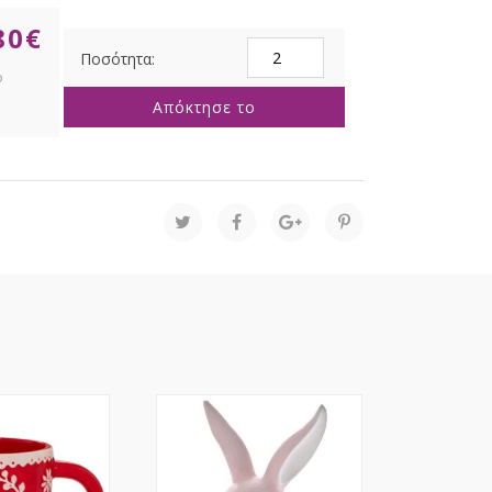
80
€
ΡΟΖ
ΚΕΡΑΜΙΚΗ
ΜΠΙΣΚΟΤΙΕΡΑ
Απόκτησε το
18Χ13Χ7ΕΚ
ποσότητα