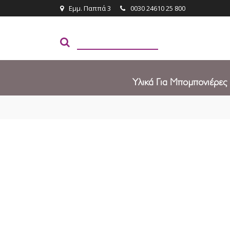
Εμμ. Παππά 3
0030 24610 25 800
Υλικά Για Μπομπονιέρες