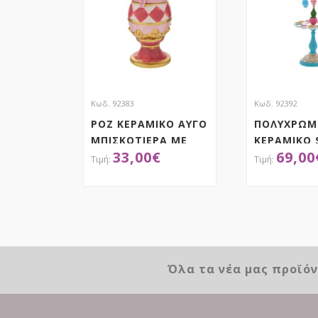
Κωδ. 92383
Κωδ. 92392
ΡΟΖ ΚΕΡΑΜΙΚΟ ΑΥΓΟ
ΠΟΛΥΧΡΩ
ΜΠΙΣΚΟΤΙΕΡΑ ΜΕ
ΚΕΡΑΜΙΚΟ
33,00
€
69,00
ΛΑΓΟ AND ΧΡΥΣΕΣ
ΑΥΓΟΘΗΚΗ 
ΛΕΠΤΟΜΕΡΕΙΕΣ
ΧΡΥΣΗ ΒΑΣ
13,5Χ13,5Χ37ΕΚ
25,5Χ25,5Χ
ΑΠΟΚΤΗΣΕ ΤΟ
ΑΠΟΚ
Όλα τα νέα μας προϊό