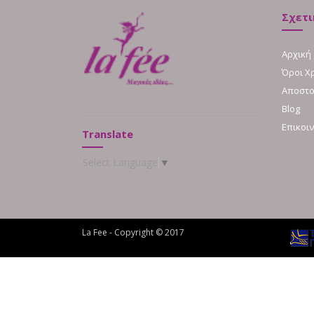
Σχετι
Αρχική
Όροι Χ
Αποστο
Blog
Επικοι
Translate
Select Language
▼
La Fee - Copyright © 2017