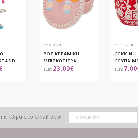
Κωδ. 89270
Κωδ. 92528
ΜΟ
ΡΟΖ ΚΕΡΑΜΙΚΗ
ΚΟΚΚΙΝΗ
 STAND
ΜΠΙΣΚΟΤΙΕΡΑ
ΚΟΥΠΑ Μ
€
23,00
€
7,00
ΜΕ ΣΙΕΛ
24Χ18Χ10ΕΚ
ΛΑΓΟΥΔΑ
Η
14Χ10Χ10
80ΕΚ
ΤΗΣΕ ΤΟ
ΑΠΟΚΤΗΣΕ ΤΟ
ΑΠ
ντα
τώρα στο email σου!