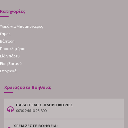
Κατηγορίες
Υλικά για Μπομπονιέρες
Γάμος
Βάπτιση
Προσκλητήρια
Είδη πάρτυ
Είδη Σπιτιού
Εποχιακά
Χρειάζεστε Βοήθεια;
ΠΑΡΑΓΓΕΛΙΕΣ-ΠΛΗΡΟΦΟΡΙΕΣ
0030 24610 25 800
ΧΡΕΙΑΖΕΣΤΕ ΒΟΗΘΕΙΑ;