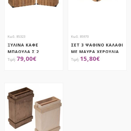
Κωδ. 85323
Κωδ. 85970
ΞΥΛΙΝΑ ΚΑΦΕ
ΣΕΤ 3 ΨΑΘΙΝΟ ΚΑΛΑΘΙ
ΜΠΑΟΥΛΑ Σ 2
ΜΕ ΜΑΥΡΑ ΧΕΡΟΥΛΙΑ
79,00
€
15,80
€
42X30X31EK
ΚΑΙ ΣΧΕΔΙΑ 30Χ15
34.5X25X25.5ΕΚ
26Χ13 22Χ9ΕΚ
ΑΠΟΚΤΗΣΕ ΤΟ
ΑΠΟΚΤΗΣΕ ΤΟ