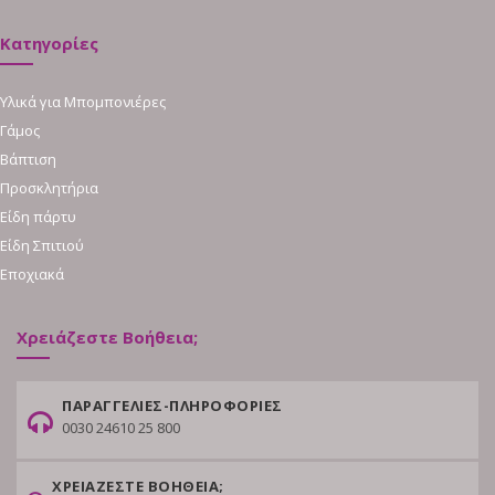
Κατηγορίες
Υλικά για Μπομπονιέρες
Γάμος
Βάπτιση
Προσκλητήρια
Είδη πάρτυ
Είδη Σπιτιού
Εποχιακά
Χρειάζεστε Βοήθεια;
ΠΑΡΑΓΓΕΛΙΕΣ-ΠΛΗΡΟΦΟΡΙΕΣ
0030 24610 25 800
ΧΡΕΙΑΖΕΣΤΕ ΒΟΗΘΕΙΑ;