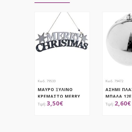
Κωδ. 79533
Κωδ. 79472
ΜΑΥΡΟ ΞΥΛΙΝΟ
ΑΣΗΜΙ ΠΛΑ
ΚΡΕΜΑΣΤΟ MERRY
ΜΠΑΛΑ 12Ε
3,50
€
2,60
€
CHRISTMAS 41Χ13ΕΚ
ΑΠΟΚΤΗΣΕ ΤΟ
ΑΠΟΚ