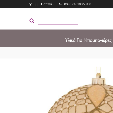
Εμμ. Παππά 3
0030 24610 25 800
Υλικά Για Μπομπονιέρες