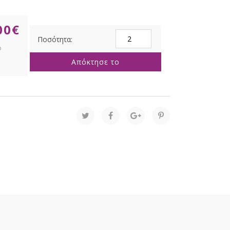
00
€
ΣΑΜΠΑΝΙ
ΠΕΡΛΕ
ΠΛΑΣΤΙΚΗ
Απόκτησε το
ΜΠΑΛΑ
ΜΕ
ΣΧΕΔΙΟ
25ΕΚ
ποσότητα