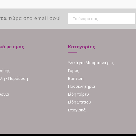
ντα
τώρα στο email σου!
κά με εμάς
Κατηγορίες
Υλικά για Μπομπονιέρες
ρήσης
Γάμος
λή / Παράδοση
Βάπτιση
Προσκλητήρια
νωνία
Είδη πάρτυ
Είδη Σπιτιού
Εποχιακά