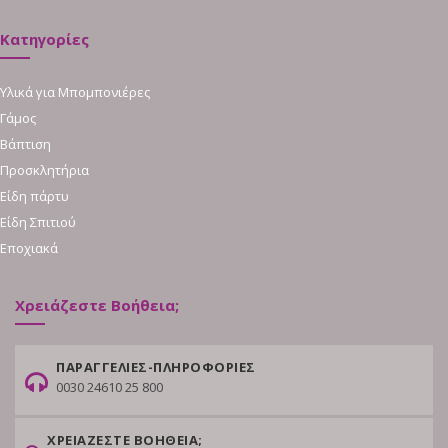
Κατηγορίες
Υλικά για Μπομπονιέρες
Γάμος
Βάπτιση
Προσκλητήρια
Είδη πάρτυ
Είδη Σπιτιού
Εποχιακά
Χρειάζεστε Βοήθεια;
ΠΑΡΑΓΓΕΛΙΕΣ-ΠΛΗΡΟΦΟΡΙΕΣ
0030 24610 25 800
ΧΡΕΙΑΖΕΣΤΕ ΒΟΗΘΕΙΑ;