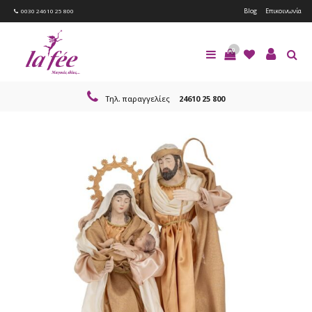
Blog
Επικοινωνία
0030 24610 25 800
0
Τηλ. παραγγελίες
24610 25 800