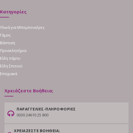
Κατηγορίες
Υλικά για Μπομπονιέρες
Γάμος
Βάπτιση
Προσκλητήρια
Είδη πάρτυ
Είδη Σπιτιού
Εποχιακά
Χρειάζεστε Βοήθεια;
ΠΑΡΑΓΓΕΛΙΕΣ-ΠΛΗΡΟΦΟΡΙΕΣ
0030 24610 25 800
ΧΡΕΙΑΖΕΣΤΕ ΒΟΗΘΕΙΑ;