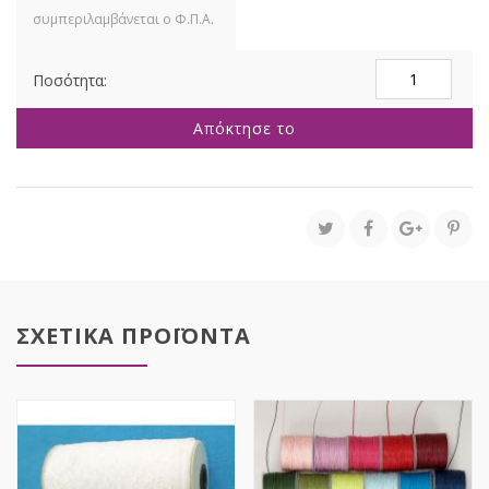
ΣΑΤΕΝΑΚΙ
0,3ΕΚ
Χ
Απόκτησε το
91ΜΕΤΡΑ
ΔΙΠΛΗΣ
ΟΨΗΣ
100
ΓΥΑΡΔΕΣ
ποσότητα
ΣΧΕΤΙΚΑ ΠΡΟΪΟΝΤΑ