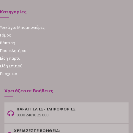
Κατηγορίες
Υλικά για Μπομπονιέρες
Γάμος
Βάπτιση
Προσκλητήρια
Είδη πάρτυ
Είδη Σπιτιού
Εποχιακά
Χρειάζεστε Βοήθεια;
ΠΑΡΑΓΓΕΛΙΕΣ-ΠΛΗΡΟΦΟΡΙΕΣ
0030 24610 25 800
ΧΡΕΙΑΖΕΣΤΕ ΒΟΗΘΕΙΑ;