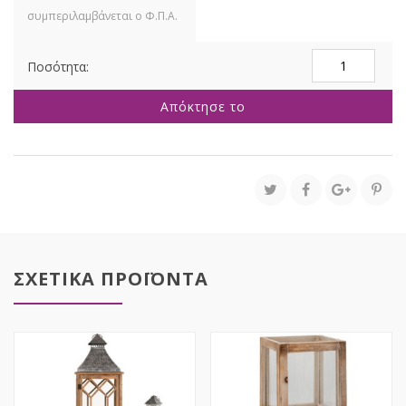
ΣΕΤ
2
ΚΑΦΕ
Απόκτησε το
ΞΥΛΙΝΟ
ΦΑΝΑΡΙ
26X26X91
19Χ19Χ60ΕΚ
ΜΕ
ΣΥΡΤΑΡΙ
ποσότητα
ΣΧΕΤΙΚΑ ΠΡΟΪΟΝΤΑ