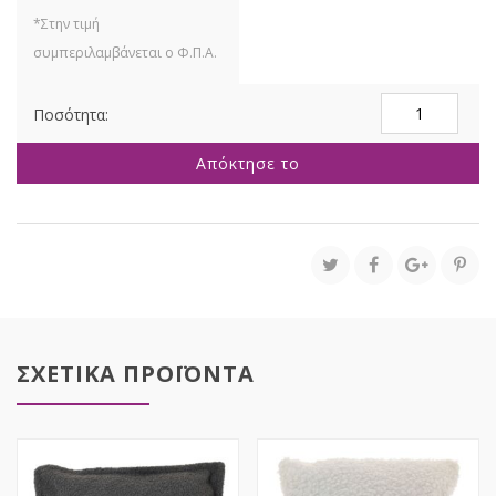
ΣΕΤ
2
ΚΑΦΕ
Απόκτησε το
ΠΗΛΙΝΟ
ΚΑΣΠΩ
27Χ27Χ30ΕΚ
22X22X24EK
ποσότητα
ΣΧΕΤΙΚΑ ΠΡΟΪΟΝΤΑ