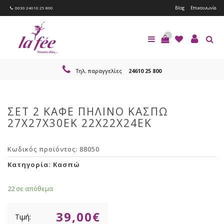
Blog
Επικοινωνία
0030 24610 25 800
0
Τηλ. παραγγελίες
24610 25 800
ΣΕΤ 2 ΚΑΦΕ ΠΗΛΙΝΟ ΚΑΣΠΩ
27Χ27Χ30ΕΚ 22X22X24EK
Κωδικός προϊόντος:
88050
Κατηγορία:
Κασπώ
22 σε απόθεμα
39,00
€