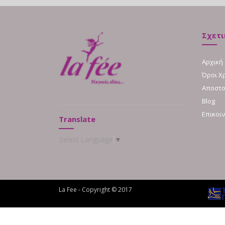
Σχετι
Αρχική
Όροι Χ
Αποστο
Blog
Επικοι
Translate
Select Language
▼
La Fee - Copyright © 2017