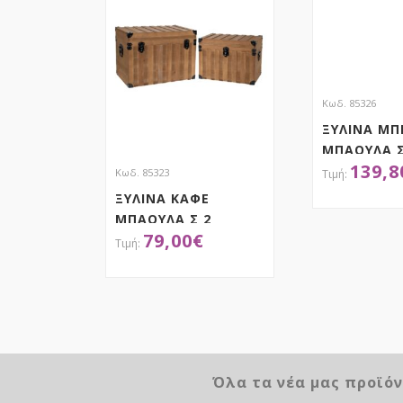
Κωδ. 85326
ΞΥΛΙΝΑ ΜΠ
ΜΠΑΟΥΛΑ Σ
139,8
49Χ30.5Χ30
Κωδ. 85323
42.5Χ25.5Χ
ΞΥΛΙΝΑ ΚΑΦΕ
36Χ20.5Χ20
ΜΠΑΟΥΛΑ Σ 2
ΑΠΟΚ
79,00
€
42X30X31EK
34.5X25X25.5ΕΚ
ΑΠΟΚΤΗΣΕ ΤΟ
Όλα τα νέα μας προϊό