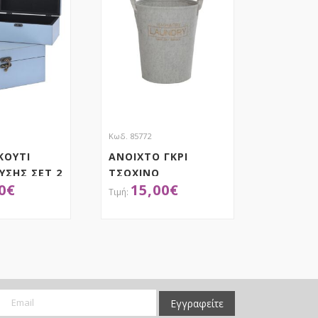
Κωδ. 85772
ΚΟΥΤΙ
ΑΝΟΙΧΤΟ ΓΚΡΙ
ΥΣΗΣ ΣΕΤ 2
ΤΣΟΧΙΝΟ
0
€
15,00
€
.5ΕΚ
ΔΙΑΦ.ΧΡΗΣΕΩΝ 34
9.5ΕΚ
44Χ52ΕΚ ΜΕ ΧΕΡΙ
ΟΚΤΗΣΕ ΤΟ
ΑΠΟΚΤΗΣΕ ΤΟ
Εγγραφείτε