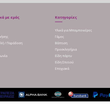
κά με εμάς
Κατηγορίες
Υλικά για Μπομπονιέρες
ρήσης
Γάμος
λή / Παράδοση
Βάπτιση
Προσκλητήρια
νωνία
Είδη πάρτυ
Είδη Σπιτιού
Εποχιακά