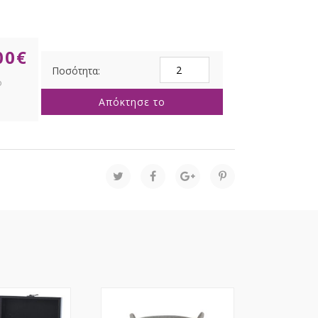
00
€
ΣΕΤ
2
ΦΥΣΙΚΟ
Απόκτησε το
ΨΑΘΙΝΟ
ΚΡΕΜΑΣΤΟ
ΚΑΛΑΘΙ
ΓΙΑ
ΦΥΤΕΜΑ
ΜΕ
ΜΑΥΡΑ
ΣΧΕΔΙΑ
50Χ53
37Χ43ΕΚ
ποσότητα