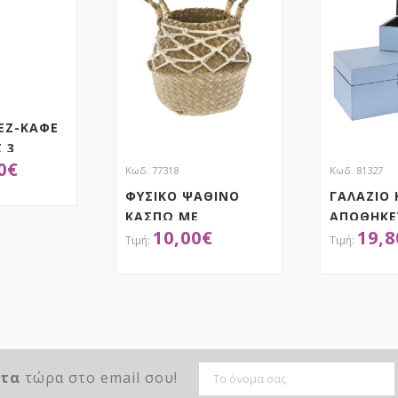
ΕΖ-ΚΑΦΕ
 3
0
€
.5EK
Κωδ. 77318
Κωδ. 81327
25.5EK
ΦΥΣΙΚΟ ΨΑΘΙΝΟ
ΓΑΛΑΖΙΟ 
.5EK
ΚΑΣΠΩ ΜΕ
ΑΠΟΘΗΚΕ
ΤΗΣΕ ΤΟ
10,00
€
19,8
ΒΑΜΒΑΚΕΡΟ
26X16X12
ΚΟΡΔΟΝΙ 20Χ17ΕΚ
21.5X13X
ΑΠΟΚΤΗΣΕ ΤΟ
ΑΠ
ντα
τώρα στο email σου!