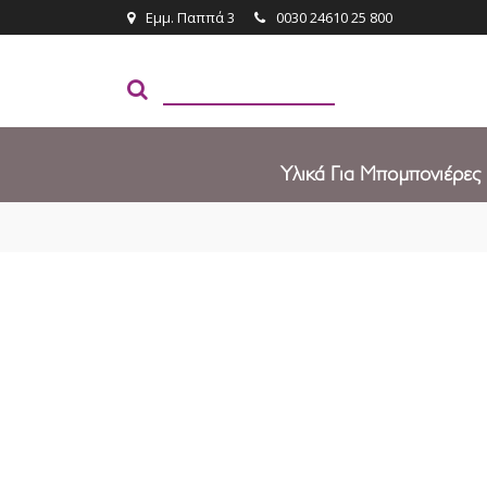
Εμμ. Παππά 3
0030 24610 25 800
Υλικά Για Μπομπονιέρες