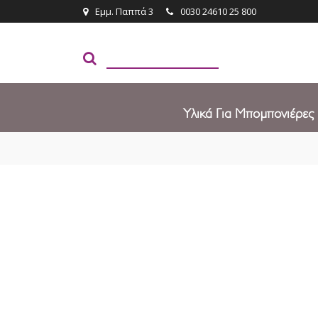
Εμμ. Παππά 3
0030 24610 25 800
Υλικά Για Μπομπονιέρες