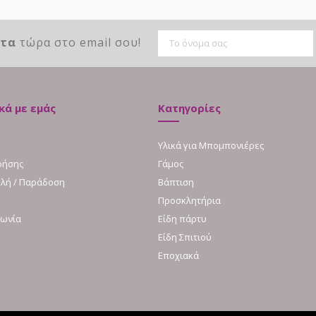
ντα
τώρα στο email σου!
κά με εμάς
Κατηγορίες
Υλικά για Μπομπονιέρες
ρήσης
Γάμος
λή / Παράδοση
Βάπτιση
Προσκλητήρια
νωνία
Είδη πάρτυ
Είδη Σπιτιού
Εποχιακά