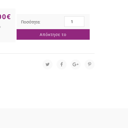
00
€
ΣΕΤ
3
ΦΥΣΙΚΟ
Απόκτησε το
ΠΑΝΕΡΙ
ΜΕ
ΥΦΑΣΜΑ
A:45X20
B:40X19
C:35X18
ΕΚ
ποσότητα