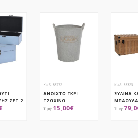
Κωδ. 85772
Κωδ. 85323
ΟΥΤΙ
ΑΝΟΙΧΤΟ ΓΚΡΙ
ΞΥΛΙΝΑ Κ
ΗΣ ΣΕΤ 2
ΤΣΟΧΙΝΟ
ΜΠΑΟΥΛΑ
€
15,00
€
79,0
ΕΚ
ΔΙΑΦ.ΧΡΗΣΕΩΝ 34
42X30X31
5ΕΚ
44Χ52ΕΚ ΜΕ ΧΕΡΙ
34.5X25X
ΤΗΣΕ ΤΟ
ΑΠΟΚΤΗΣΕ ΤΟ
ΑΠ