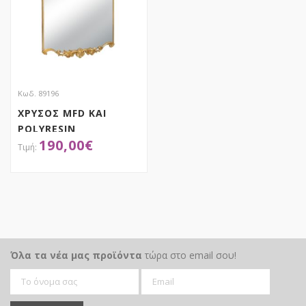
Κωδ. 89196
ΧΡΥΣΟΣ MFD ΚΑΙ
POLYRESIN
190,00
€
ΚΑΘΡΕΦΤΗΣ ΤΟΙΧΟΥ
60Χ3,5Χ101ΕΚ
ΑΠΟΚΤΗΣΕ ΤΟ
Όλα τα νέα μας προϊόντα
τώρα στο email σου!