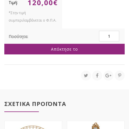
120,00
€
ΣΕΤ
3
ΧΡΥΣΟ
Απόκτησε το
ΜΕΤΑΛΛΙΚΟ
ΤΡΑΠΕΖΙ
ΜΕ
ΚΑΘΡΕΦΤΗ
50Χ35Χ60
45Χ30Χ52
40Χ24Χ43ΕΚ
ποσότητα
ΣΧΕΤΙΚΑ ΠΡΟΪΟΝΤΑ