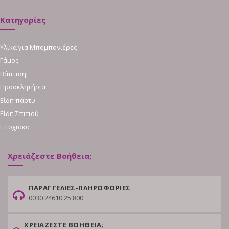
Κατηγορίες
Υλικά για Μπομπονιέρες
Γάμος
Βάπτιση
Προσκλητήρια
Είδη πάρτυ
Είδη Σπιτιού
Εποχιακά
Χρειάζεστε Βοήθεια;
ΠΑΡΑΓΓΕΛΙΕΣ-ΠΛΗΡΟΦΟΡΙΕΣ
0030 24610 25 800
ΧΡΕΙΑΖΕΣΤΕ ΒΟΗΘΕΙΑ;