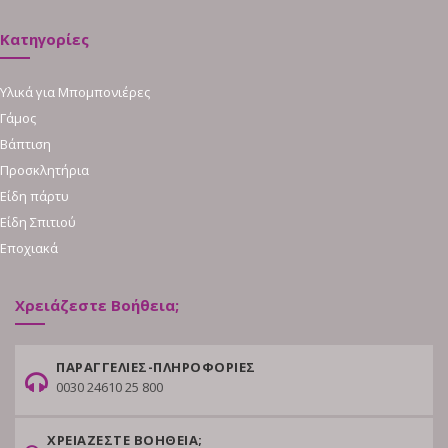
Κατηγορίες
Υλικά για Μπομπονιέρες
Γάμος
Βάπτιση
Προσκλητήρια
Είδη πάρτυ
Είδη Σπιτιού
Εποχιακά
Χρειάζεστε Βοήθεια;
ΠΑΡΑΓΓΕΛΙΕΣ-ΠΛΗΡΟΦΟΡΙΕΣ
0030 24610 25 800
ΧΡΕΙΑΖΕΣΤΕ ΒΟΗΘΕΙΑ;