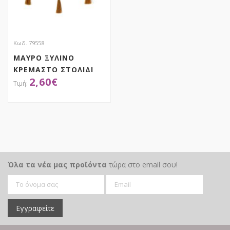
Κωδ. 79558
ΜΑΥΡΟ ΞΥΛΙΝΟ
ΚΡΕΜΑΣΤΟ ΣΤΟΛΙΔΙ
2,60
€
ΤΑΜΠΕΛΑ ΜΕ ΦΟΥΝΤΑ
6Χ28ΕΚ 3 ΣΧΕΔΙΑ
ASSORTED
ΑΠΟΚΤΗΣΕ ΤΟ
Όλα τα νέα μας προϊόντα
τώρα στο email σου!
Εγγραφείτε