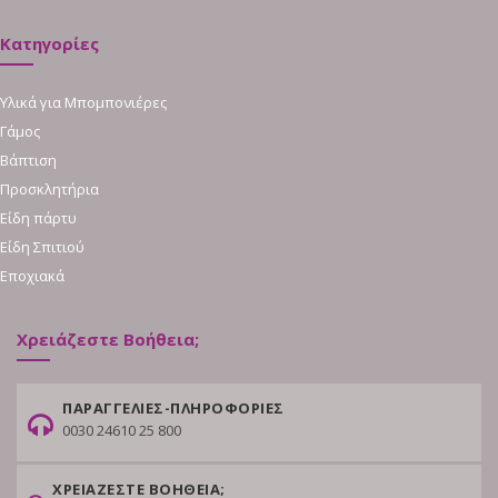
Κατηγορίες
Υλικά για Μπομπονιέρες
Γάμος
Βάπτιση
Προσκλητήρια
Είδη πάρτυ
Είδη Σπιτιού
Εποχιακά
Χρειάζεστε Βοήθεια;
ΠΑΡΑΓΓΕΛΙΕΣ-ΠΛΗΡΟΦΟΡΙΕΣ
0030 24610 25 800
ΧΡΕΙΑΖΕΣΤΕ ΒΟΗΘΕΙΑ;