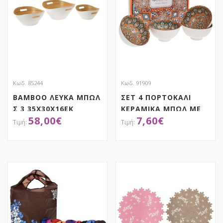
Κωδ. 85244
Κωδ. 91909
BAMBOO ΛΕΥΚΑ ΜΠΩΛ
ΣΕΤ 4 ΠΟΡΤΟΚΑΛΙ
Σ 3 35X30X16EK
ΚΕΡΑΜΙΚΑ ΜΠΩΛ ΜΕ
58,00
€
7,60
€
30X25X13EK
ΓΕΩΜΕΤΡΙΚΑ ΣΧΕΔΙΑ
25X21X12EK
Φ11Χ6ΕΚ
ΑΠΟΚΤΗΣΕ ΤΟ
ΑΠΟΚΤΗΣΕ ΤΟ