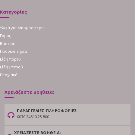
Κατηγορίες
Υλικά για Μπομπονιέρες
Γάμος
Βάπτιση
Προσκλητήρια
Είδη πάρτυ
Είδη Σπιτιού
Εποχιακά
Χρειάζεστε Βοήθεια;
ΠΑΡΑΓΓΕΛΙΕΣ-ΠΛΗΡΟΦΟΡΙΕΣ
0030 24610 25 800
ΧΡΕΙΑΖΕΣΤΕ ΒΟΗΘΕΙΑ;