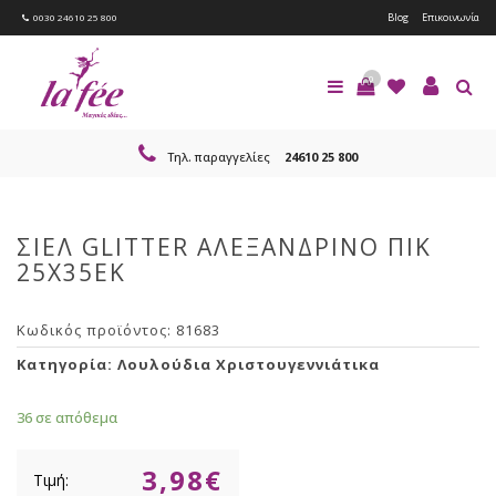
Blog
Επικοινωνία
0030 24610 25 800
0
Τηλ. παραγγελίες
24610 25 800
ΣΙΕΛ GLITTER ΑΛΕΞΑΝΔΡΙΝΟ ΠΙΚ
25Χ35ΕΚ
Κωδικός προϊόντος:
81683
Κατηγορία:
Λουλούδια Χριστουγεννιάτικα
36 σε απόθεμα
3,98
€