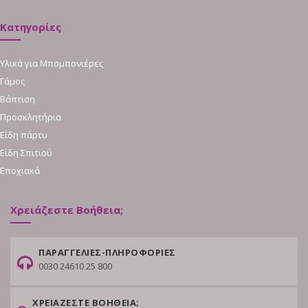
Κατηγορίες
Υλικά για Μπομπονιέρες
Γάμος
Βάπτιση
Προσκλητήρια
Είδη πάρτυ
Είδη Σπιτιού
Εποχιακά
Χρειάζεστε Βοήθεια;
ΠΑΡΑΓΓΕΛΙΕΣ-ΠΛΗΡΟΦΟΡΙΕΣ
0030 24610 25 800
ΧΡΕΙΑΖΕΣΤΕ ΒΟΗΘΕΙΑ;