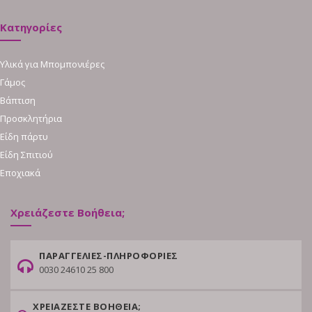
Κατηγορίες
Υλικά για Μπομπονιέρες
Γάμος
Βάπτιση
Προσκλητήρια
Είδη πάρτυ
Είδη Σπιτιού
Εποχιακά
Χρειάζεστε Βοήθεια;
ΠΑΡΑΓΓΕΛΙΕΣ-ΠΛΗΡΟΦΟΡΙΕΣ
0030 24610 25 800
ΧΡΕΙΑΖΕΣΤΕ ΒΟΗΘΕΙΑ;