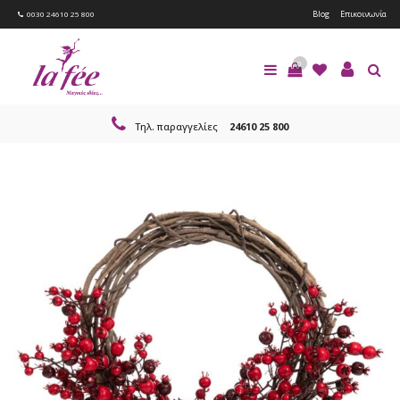
Blog
Επικοινωνία
0030 24610 25 800
0
Τηλ. παραγγελίες
24610 25 800