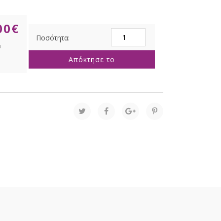
00
€
ΣΤΡΟΓΓΥΛΟ
ΒΟΗΘΗΤΙΚΟ
ΤΡΑΠΕΖΑΚΙ
Απόκτησε το
ΑΠΌ
ΞΥΛΟ
ΠΕΥΚΟΥ
60Χ60Χ47ΕΚ
KD
ποσότητα