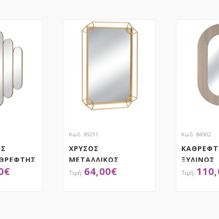
Κωδ. 89211
Κωδ. 84902
ΟΣ
ΧΡΥΣΟΣ
ΚΑΘΡΕΦΤ
ΑΘΡΕΦΤΗΣ
ΜΕΤΑΛΛΙΚΟΣ
ΞΥΛΙΝΟΣ
0
€
64,00
€
110,
02.5EK
ΟΡΘΟΓΩΝΙΟΣ
50Χ2.2Χ8
ΚΑΘΡΕΦΤΗΣ ΤΟΙΧΟΥ
ΜΠΕΖ
60Χ4Χ90ΕΚ
ΤΗΣΕ ΤΟ
ΑΠΟΚΤΗΣΕ ΤΟ
ΑΠ