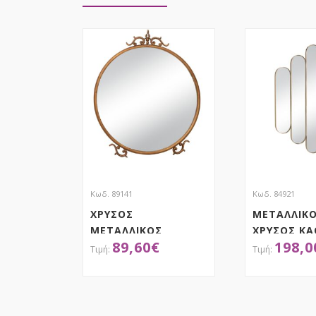
Κωδ. 89141
Κωδ. 84921
ΧΡΥΣΟΣ
ΜΕΤΑΛΛΙΚ
ΜΕΤΑΛΛΙΚΟΣ
ΧΡΥΣΟΣ Κ
89,60
€
198,0
ΣΤΡΟΓΓΥΛΟΣ
76.5×2.5×1
ΚΑΘΡΕΦΤΗΣ ΤΟΙΧΟΥ
60Χ2Χ70ΕΚ
ΑΠΟΚΤΗΣΕ ΤΟ
ΑΠΟΚ