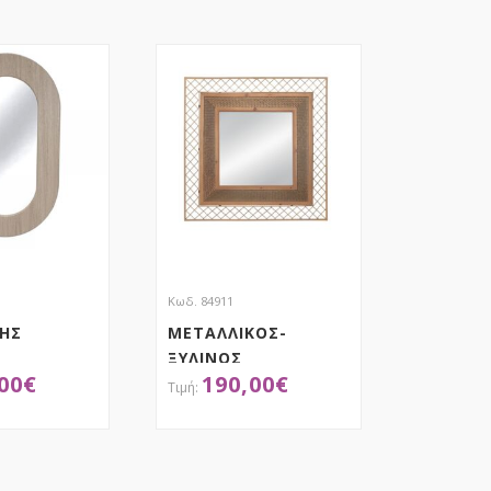
Κωδ. 84911
ΗΣ
ΜΕΤΑΛΛΙΚΟΣ-
ΞΥΛΙΝΟΣ
00
€
190,00
€
5ΕΚ. ΟΒΑΛ
ΚΑΘΡΕΦΤΗΣ
80Χ80ΕΚ
ΤΕΤΡΑΓΩΝΟΣ
ΟΚΤΗΣΕ ΤΟ
ΑΠΟΚΤΗΣΕ ΤΟ