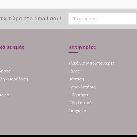
ντα
τώρα στο email σου!
κά με εμάς
Κατηγορίες
Υλικά για Μπομπονιέρες
ρήσης
Γάμος
λή / Παράδοση
Βάπτιση
Προσκλητήρια
νωνία
Είδη πάρτυ
Είδη Σπιτιού
Εποχιακά