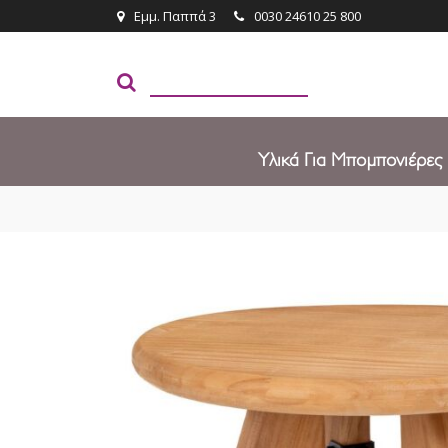
Εμμ. Παππά 3
0030 24610 25 800
Υλικά Για Μπομπονιέρες