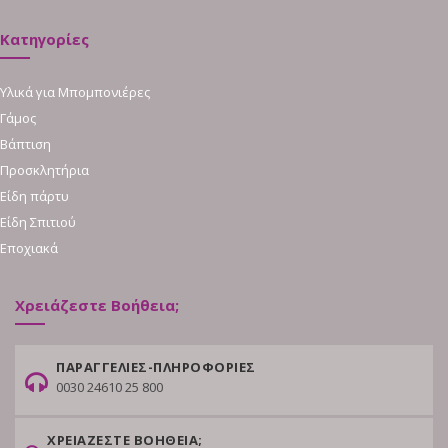
Κατηγορίες
Υλικά για Μπομπονιέρες
Γάμος
Βάπτιση
Προσκλητήρια
Είδη πάρτυ
Είδη Σπιτιού
Εποχιακά
Χρειάζεστε Βοήθεια;
ΠΑΡΑΓΓΕΛΙΕΣ-ΠΛΗΡΟΦΟΡΙΕΣ
0030 24610 25 800
ΧΡΕΙΑΖΕΣΤΕ ΒΟΗΘΕΙΑ;