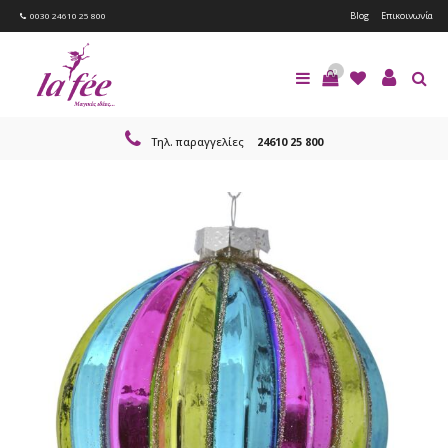
Blog
Επικοινωνία
0030 24610 25 800
0
Τηλ. παραγγελίες
24610 25 800