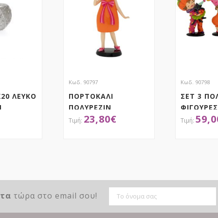
Κωδ. 90797
Κωδ. 90798
Χ20 ΛΕΥΚΟ
ΠΟΡΤΟΚΑΛΙ
ΣΕΤ 3 ΠΟ
Ν
ΠΟΛΥΡΕΖΙΝ
ΦΙΓΟΥΡΕΣ
23,80
€
59,0
ΜΙΝΙΑΤΟΥΡΑ
HALLOWE
(ΓΑΤΟΥΛΑ)10Χ7Χ21ΕΚ
12Χ8Χ16Ε
HALLOWEEN
ΤΗΣΕ ΤΟ
ΑΠΟΚΤΗΣΕ ΤΟ
ΑΠ
ντα
τώρα στο email σου!