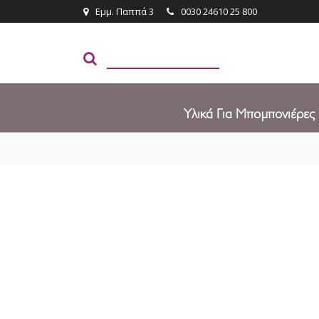
Εμμ. Παππά 3
0030 24610 25 800
Υλικά Για Μπομπονιέρες