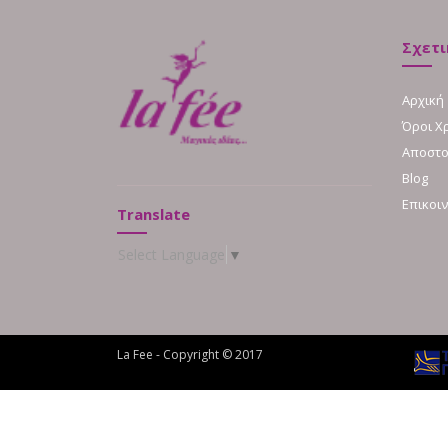
Σχετι
Αρχική
Όροι Χ
Αποστο
Blog
Επικοι
Translate
Select Language
▼
La Fee - Copyright © 2017