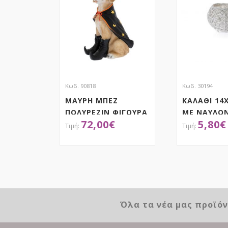
Κωδ. 90818
Κωδ. 30194
ΜΑΥΡΗ ΜΠΕΖ
ΚΑΛΑΘΙ 14
ΠΟΛΥΡΕΖΙΝ ΦΙΓΟΥΡΑ
ΜΕ ΝΑΥΛΟ
72,00
€
5,80
€
ΣΚΥΛΟΥ HALLOWEEN
18Χ25Χ47ΕΚ
ΑΠΟΚΤΗΣΕ ΤΟ
ΑΠΟΚ
Όλα τα νέα μας προϊό