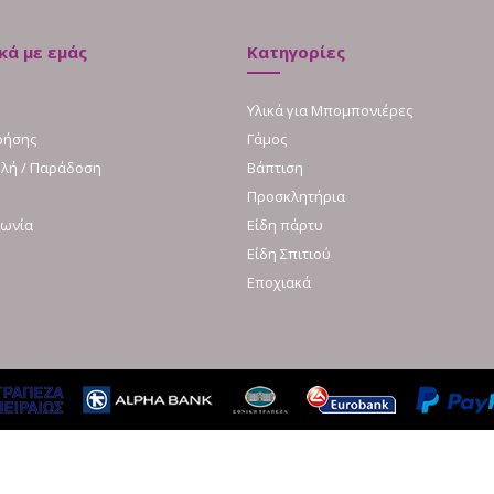
κά με εμάς
Κατηγορίες
Υλικά για Μπομπονιέρες
ρήσης
Γάμος
λή / Παράδοση
Βάπτιση
Προσκλητήρια
νωνία
Είδη πάρτυ
Είδη Σπιτιού
Εποχιακά