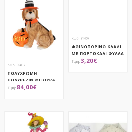
Κωδ. 91407
ΦΘΙΝΟΠΩΡΙΝΟ ΚΛΑΔΙ
ΜΕ ΠΟΡΤΟΚΑΛΙ ΦΥΛΛΑ
3,20
€
ΚΑΙ ΚΟΥΚΟΥΝΑΡΙ 40ΕΚ
Κωδ. 90817
ΠΟΛΥΧΡΩΜΗ
ΑΠΟΚΤΗΣΕ ΤΟ
ΠΟΛΥΡΕΖΙΝ ΦΙΓΟΥΡΑ
84,00
€
ΣΚΥΛΟΥ HALLOWEEN
ΜΕ LED 34Χ19Χ41ΕΚ
ΑΠΟΚΤΗΣΕ ΤΟ