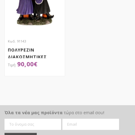
Κωδ. 91143
ΠΟΛΥΡΕΖΙΝ
ΔΙΑΚΟΣΜΗΤΙΚΕΣ
90,00
€
ΜΑΓΙΣΣΕΣ ΜΕ ΦΩΣ
ΜΠΑΤΑΡΙΑΣ
27Χ20.5Χ37ΕΚ
ΑΠΟΚΤΗΣΕ ΤΟ
Όλα τα νέα μας προϊόντα
τώρα στο email σου!