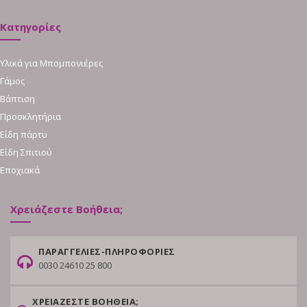
Κατηγορίες
Υλικά για Μπομπονιέρες
Γάμος
Βάπτιση
Προσκλητήρια
Είδη πάρτυ
Είδη Σπιτιού
Εποχιακά
Χρειάζεστε Βοήθεια;
ΠΑΡΑΓΓΕΛΙΕΣ-ΠΛΗΡΟΦΟΡΙΕΣ
0030 24610 25 800
ΧΡΕΙΑΖΕΣΤΕ ΒΟΗΘΕΙΑ;