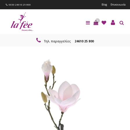
Blog
Επικοινωνία
0030 24610 25 800
0
Τηλ. παραγγελίες
24610 25 800