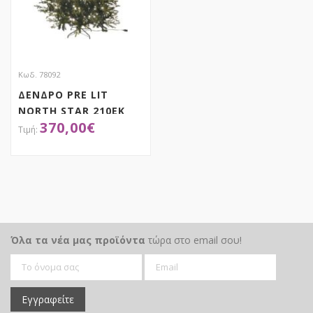
Κωδ. 78092
ΔΕΝΔΡΟ PRE LIT
NORTH STAR 210EK
370,00
€
ME 450 ΛΕΥΚΑ LED
ΑΠΟΚΤΗΣΕ ΤΟ
Όλα τα νέα μας προϊόντα
τώρα στο email σου!
Εγγραφείτε