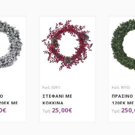
Κωδ. 82411
Κωδ. 80102
ΝΟ
ΣΤΕΦΑΝΙ ΜΕ
ΠΡΑΣΙΝΟ
20ΕΚ ΜΕ
ΚΟΚΚΙΝΑ
120ΕΚ ΜΕ
0
€
25,00
€
250,
Η
BERRIESANDΚΟΥΚΟΥΝΑΡΙΑ
ΒΑΣΗ
60ΕΚ
ΤΗΣΕ ΤΟ
ΑΠΟΚΤΗΣΕ ΤΟ
ΑΠ