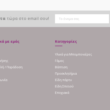
ντα
τώρα στο email σου!
κά με εμάς
Κατηγορίες
Υλικά για Μπομπονιέρες
ρήσης
Γάμος
λή / Παράδοση
Βάπτιση
Προσκλητήρια
νωνία
Είδη πάρτυ
Είδη Σπιτιού
Εποχιακά