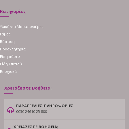
Κατηγορίες
Υλικά για Μπομπονιέρες
Γάμος
Βάπτιση
Προσκλητήρια
Είδη πάρτυ
Είδη Σπιτιού
Εποχιακά
Χρειάζεστε Βοήθεια;
ΠΑΡΑΓΓΕΛΙΕΣ-ΠΛΗΡΟΦΟΡΙΕΣ
0030 24610 25 800
ΧΡΕΙΑΖΕΣΤΕ ΒΟΗΘΕΙΑ;