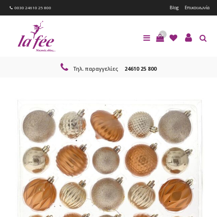
Blog
Επικοινωνία
0030 24610 25 800
0
Τηλ. παραγγελίες
24610 25 800