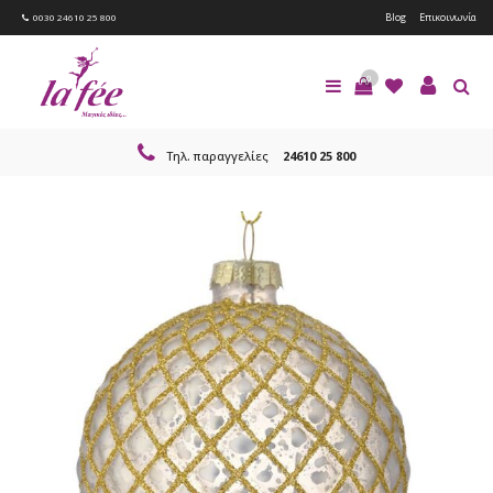
Blog
Επικοινωνία
0030 24610 25 800
0
Τηλ. παραγγελίες
24610 25 800