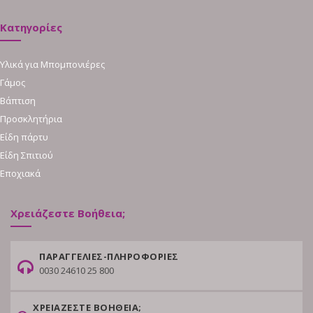
Κατηγορίες
Υλικά για Μπομπονιέρες
Γάμος
Βάπτιση
Προσκλητήρια
Είδη πάρτυ
Είδη Σπιτιού
Εποχιακά
Χρειάζεστε Βοήθεια;
ΠΑΡΑΓΓΕΛΙΕΣ-ΠΛΗΡΟΦΟΡΙΕΣ
0030 24610 25 800
ΧΡΕΙΑΖΕΣΤΕ ΒΟΗΘΕΙΑ;