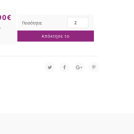
90
€
ΚΟΡΝΙΖΑ
ΧΡΥΣΗ
ΜΕΤΑΛΛΙΚΗ
Απόκτησε το
ΚΡΕΜΑΣΤΗ
ΜΕ
ΑΛΥΣΙΔΑ
10X15EK
ποσότητα