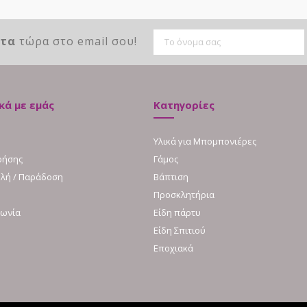
ντα
τώρα στο email σου!
κά με εμάς
Κατηγορίες
Υλικά για Μπομπονιέρες
ρήσης
Γάμος
λή / Παράδοση
Βάπτιση
Προσκλητήρια
νωνία
Είδη πάρτυ
Είδη Σπιτιού
Εποχιακά