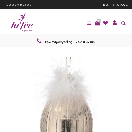
Blog
Επικοινωνία
0030 24610 25 800
0
Τηλ. παραγγελίες
24610 25 800