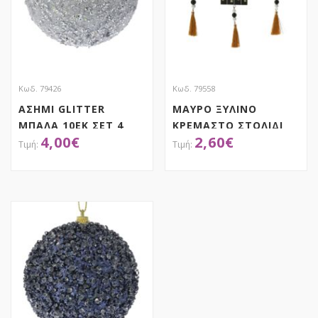
Κωδ. 79426
Κωδ. 79558
ΑΣΗΜΙ GLITTER
ΜΑΥΡΟ ΞΥΛΙΝΟ
ΜΠΑΛΑ 10ΕΚ ΣΕΤ 4
ΚΡΕΜΑΣΤΟ ΣΤΟΛΙΔΙ
4,00
€
2,60
€
ΤΑΜΠΕΛΑ ΜΕ ΦΟΥΝΤΑ
6Χ28ΕΚ 3 ΣΧΕΔΙΑ
ASSORTED
ΑΠΟΚΤΗΣΕ ΤΟ
ΑΠΟΚΤΗΣΕ ΤΟ