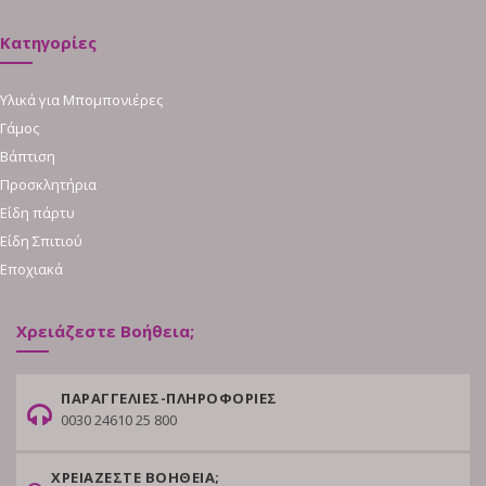
Κατηγορίες
Υλικά για Μπομπονιέρες
Γάμος
Βάπτιση
Προσκλητήρια
Είδη πάρτυ
Είδη Σπιτιού
Εποχιακά
Χρειάζεστε Βοήθεια;
ΠΑΡΑΓΓΕΛΙΕΣ-ΠΛΗΡΟΦΟΡΙΕΣ
0030 24610 25 800
ΧΡΕΙΑΖΕΣΤΕ ΒΟΗΘΕΙΑ;