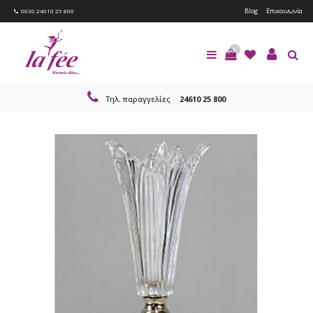
Blog
Επικοινωνία
0030 24610 25 800
0
Τηλ. παραγγελίες
24610 25 800