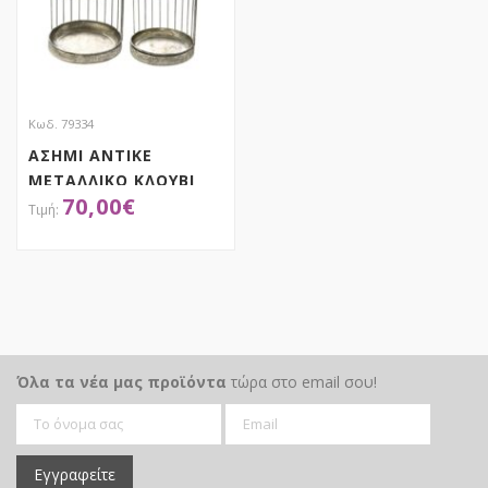
Κωδ. 79334
ΑΣΗΜΙ ΑΝΤΙΚΕ
ΜΕΤΑΛΛΙΚΟ ΚΛΟΥΒΙ
70,00
€
ΣΤΑΝΤ ΣΕΤ 2
26X26X65 21X21X47EK
ΑΠΟΚΤΗΣΕ ΤΟ
Όλα τα νέα μας προϊόντα
τώρα στο email σου!
Εγγραφείτε