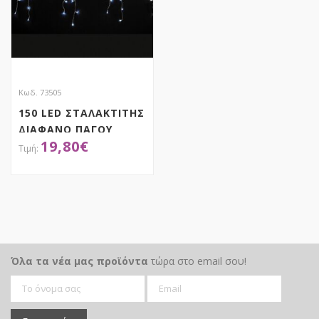
Κωδ. 73505
150 LED ΣΤΑΛΑΚΤΙΤΗΣ
ΔΙΑΦΑΝΟ ΠΑΓΟΥ
19,80
€
ΕΠΕΚΤΕΙΝΟΜΕΝΟ
ΣΤΑΘΕΡΟ 60Χ300ΕΚ
ΕΣΩΤ AND ΕΞΩΤ
ΑΠΟΚΤΗΣΕ ΤΟ
ΧΩΡΟΥ
Όλα τα νέα μας προϊόντα
τώρα στο email σου!