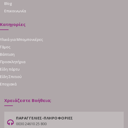
Blog
Επικοινωνία
Κατηγορίες
Υλικά για Μπομπονιέρες
Γάμος
Βάπτιση
Προσκλητήρια
Είδη πάρτυ
Είδη Σπιτιού
Εποχιακά
Χρειάζεστε Βοήθεια;
ΠΑΡΑΓΓΕΛΙΕΣ-ΠΛΗΡΟΦΟΡΙΕΣ
0030 24610 25 800