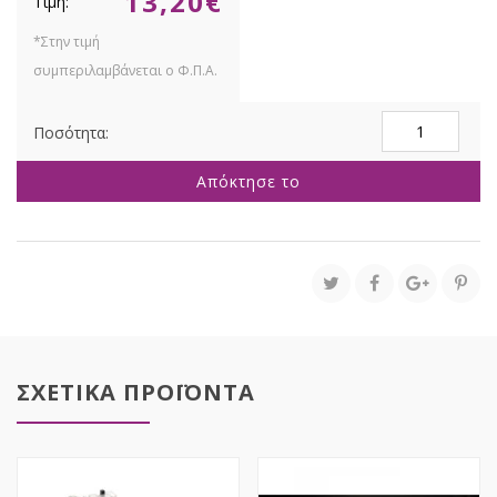
13,20
€
200
LED
ΔΙΑΦΑΝΟ
Απόκτησε το
ΠΑΓΟΥ
ΕΠΕΚΤΕΙΝΟΜΕ
ΣΤΑΘΕΡΟ
10ΜΕΤΡΑ
ΕΣΩΤ
AND
ΕΞΩΤ
ΧΩΡΟΥ
5mm
ποσότητα
ΣΧΕΤΙΚΑ ΠΡΟΪΟΝΤΑ