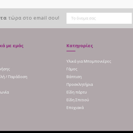
ντα
τώρα στο email σου!
κά με εμάς
Κατηγορίες
Υλικά για Μπομπονιέρες
ρήσης
Γάμος
λή / Παράδοση
Βάπτιση
Προσκλητήρια
νωνία
Είδη πάρτυ
Είδη Σπιτιού
Εποχιακά