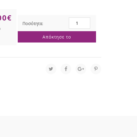
00
€
50
LED
ΑΚΡΥΛΙΚΑ
Απόκτησε το
ΑΣΤΕΡΙΑ
ΔΙΑΦΑΝΟ
ΛΕΥΚΟ
5ΜΕΤΡΑ
8
ΠΡΟΓΡΑΜ
ΕΣΩΤ
AND
ΕΞΩΤ
ΧΩΡΟΥ
ποσότητα