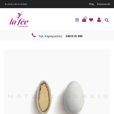
Blog
Επικοινωνία
0030 24610 25 800
0
Τηλ. παραγγελίες
24610 25 800