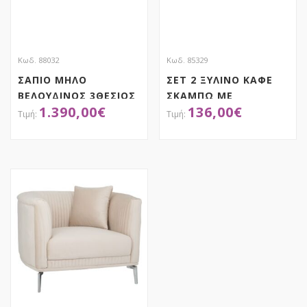
Κωδ. 88032
Κωδ. 85329
ΣΑΠΙΟ ΜΗΛΟ
ΣΕΤ 2 ΞΥΛΙΝΟ ΚΑΦΕ
ΒΕΛΟΥΔΙΝΟΣ 3ΘΕΣΙΟΣ
ΣΚΑΜΠΩ ΜΕ
1.390,00
€
136,00
€
ΚΑΝΑΠΕΣ ΜΕ ΑΣΗΜΙ
ΔΕΡΜΑΤΙΝΟ ΓΚΡΙ
ΜΕΤΑΛΛΙΚΑ ΠΟΔΙΑ
ΚΑΘΙΣΜΑ 39X39X45
236Χ86Χ85ΕΚ LEGS KD
34.5×34.5X38EK
ΑΠΟΚΤΗΣΕ ΤΟ
ΑΠΟΚΤΗΣΕ ΤΟ