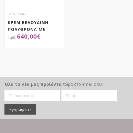
Κωδ. 88045
ΚΡΕΜ ΒΕΛΟΥΔΙΝΗ
ΠΟΛΥΘΡΟΝΑ ΜΕ
640,00
€
ΑΣΗΜΙ ΜΕΤΑΛΛΙΚΑ
ΠΟΔΙΑ 105Χ91Χ75ΕΚ
LEGS KD
ΑΠΟΚΤΗΣΕ ΤΟ
Όλα τα νέα μας προϊόντα
τώρα στο email σου!
Εγγραφείτε