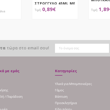
ΣΤΡΟΓΓΥΛΟ 45ML ΜΕ
0,89
€
1,89
ΚΑΠΑΚΙ 11CM
άλια
ΤΗΣΕ ΤΟ
ΑΠΟΚΤΗΣΕ ΤΟ
ΑΠ
ντα
τώρα στο email σου!
κά με εμάς
Κατηγορίες
Υλικά για Μπομπονιέρες
ρήσης
Γάμος
λή / Παράδοση
Βάπτιση
Προσκλητήρια
νωνία
Είδη πάρτυ