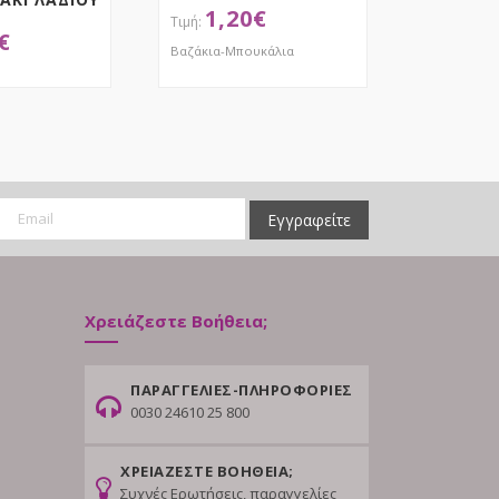
1,20
€
€
Βαζάκια-Μπουκάλια
ΟΚΤΗΣΕ ΤΟ
ΑΠΟΚΤΗΣΕ ΤΟ
Εγγραφείτε
Χρειάζεστε Βοήθεια;
ΠΑΡΑΓΓΕΛΙΕΣ-ΠΛΗΡΟΦΟΡΙΕΣ
0030 24610 25 800
ΧΡΕΙΑΖΕΣΤΕ ΒΟΗΘΕΙΑ;
Συχνές Ερωτήσεις, παραγγελίες