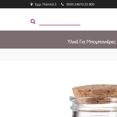
Εμμ. Παππά 3
0030 24610 25 800
Υλικά Για Μπομπονιέρες