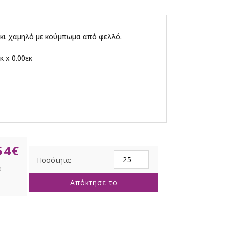
κι χαμηλό με κούμπωμα από φελλό.
κ x 0.00εκ
54
€
Γυάλινο
Τετράγωνο
Βαζάκι
Απόκτησε το
NPT239
5.3*6.7εκ
ποσότητα