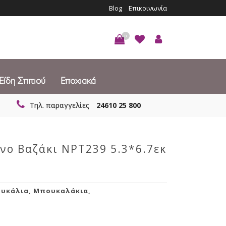
Blog
Επικοινωνία
0
Είδη Σπιτιού
Εποχιακά
Τηλ. παραγγελίες
24610 25 800
νο Βαζάκι NPT239 5.3*6.7εκ
ουκάλια
,
Μπουκαλάκια
,