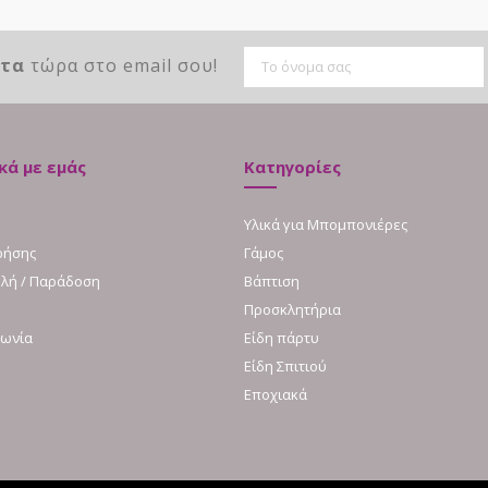
ντα
τώρα στο email σου!
κά με εμάς
Κατηγορίες
Υλικά για Μπομπονιέρες
ρήσης
Γάμος
λή / Παράδοση
Βάπτιση
Προσκλητήρια
νωνία
Είδη πάρτυ
Είδη Σπιτιού
Εποχιακά