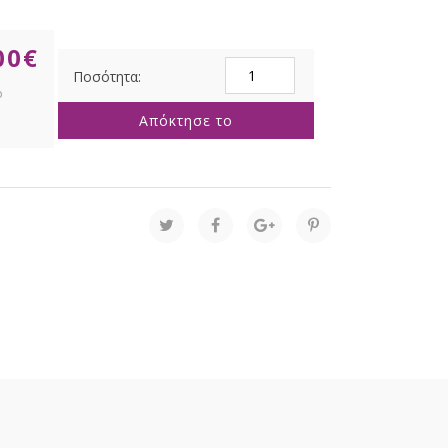
00
€
INFINITY
ΦΩΤΙΖΟΜΕΝΗ
ΑΡΚΟΥΔΑ
Απόκτησε το
50Χ62ΕΚ
ΔΙΠΛΗΣ
ΟΨΗΣ
ΣΕ
ΞΥΛΙΝΗ
ΒΑΣΗ
ποσότητα