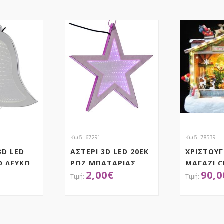
Κωδ. 67291
Κωδ. 78539
D LED
ΑΣΤΕΡΙ 3D LED 20ΕΚ
ΧΡΙΣΤΟΥΓ
Ο ΛΕΥΚΟ
ΡΟΖ ΜΠΑΤΑΡΙΑΣ
ΜΑΓΑΖΙ 
2,00
€
90,0
MARKET 
ΚΙΝΗΣΗ Κ
27Χ15Χ27
ΤΗΣΕ ΤΟ
ΑΠΟΚΤΗΣΕ ΤΟ
ΑΠ
ΡΕΥΜΑΤΟ