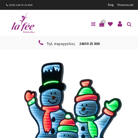
Blog
Επικοινωνία
0030 24610 25 800
0
Τηλ. παραγγελίες
24610 25 800