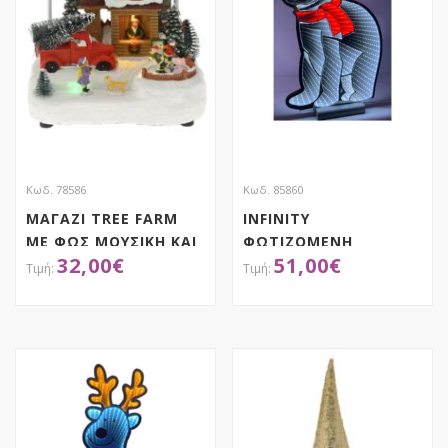
Κωδ. 78586
Κωδ. 85860
ΜΑΓΑΖΙ TREE FARM
INFINITY
ΜΕ ΦΩΣ ΜΟΥΣΙΚΗ ΚΑΙ
ΦΩΤΙΖΟΜΕΝΗ
32,00
€
51,00
€
ΚΙΝΗΣΗ 20Χ14Χ17ΕΚ
ΑΡΚΟΥΔΑ 42Χ60ΕΚ
ΜΠΑΤΑΡΙΑΣ
ΔΙΠΛΗΣ ΟΨΗΣ ΣΕ
ΞΥΛΙΝΗ ΒΑΣΗ
ΑΠΟΚΤΗΣΕ ΤΟ
ΑΠΟΚΤΗΣΕ ΤΟ