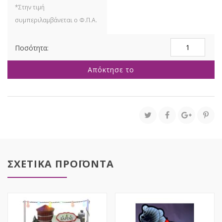
INFINITY
ΦΩΤΙΖΟΜΕΝΟ
ΚΑΡΥΟΘΡΑΥΣΤ
Απόκτησε το
43Χ120ΕΚ
ΔΙΠΛΗΣ
ΟΨΗΣ
ΣΕ
ΞΥΛΙΝΗ
ΒΑΣΗ
ποσότητα
ΣΧΕΤΙΚΑ ΠΡΟΪΟΝΤΑ