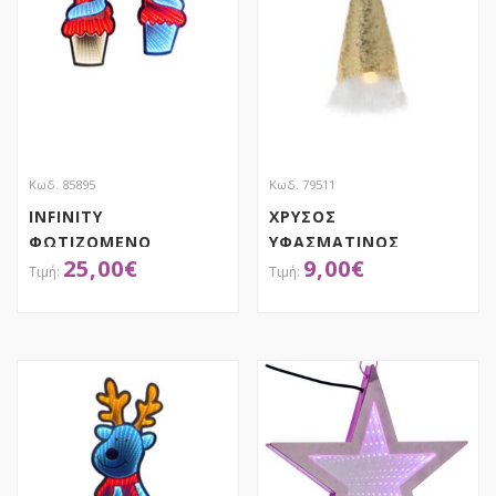
Κωδ. 85895
Κωδ. 79511
INFINITY
ΧΡΥΣΟΣ
ΦΩΤΙΖΟΜΕΝΟ
ΥΦΑΣΜΑΤΙΝΟΣ
25,00
€
9,00
€
ΚΡΕΜΑΣΤΟ CUPCAKE
ΦΩΤΙΖΟΜΕΝΟΣ
30Χ36ΕΚ ΔΙΠΛΗΣ
ΝΑΝΟΣ 12Χ28ΕΚ
ΟΨΗΣ
ΑΠΟΚΤΗΣΕ ΤΟ
ΑΠΟΚΤΗΣΕ ΤΟ