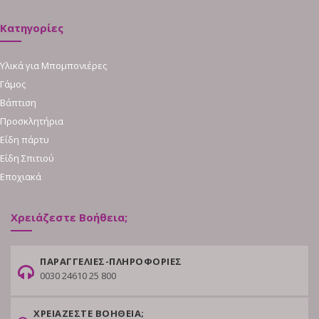
Κατηγορίες
Υλικά για Μπομπονιέρες
Γάμος
Βάπτιση
Προσκλητήρια
Είδη πάρτυ
Είδη Σπιτιού
Εποχιακά
Χρειάζεστε Βοήθεια;
ΠΑΡΑΓΓΕΛΙΕΣ-ΠΛΗΡΟΦΟΡΙΕΣ
0030 24610 25 800
ΧΡΕΙΑΖΕΣΤΕ ΒΟΗΘΕΙΑ;