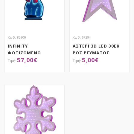
Κωδ. 85900
Κωδ. 67294
INFINITY
ΑΣΤΕΡΙ 3D LED 30ΕΚ
ΦΩΤΙΖΟΜΕΝΟ
ΡΟΖ ΡΕΥΜΑΤΟΣ
57,00
€
5,00
€
ΕΛΑΦΑΚΙ 25Χ60ΕΚ
ΔΙΠΛΗΣ ΟΨΗΣ ΣΕ
ΞΥΛΙΝΗ ΒΑΣΗ
ΑΠΟΚΤΗΣΕ ΤΟ
ΑΠΟΚΤΗΣΕ ΤΟ