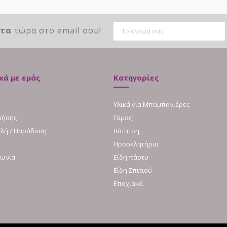
ντα
τώρα στο email σου!
κά με εμάς
Κατηγορίες
Υλικά για Μπομπονιέρες
ρήσης
Γάμος
λή / Παράδοση
Βάπτιση
Προσκλητήρια
νωνία
Είδη πάρτυ
Είδη Σπιτιού
Εποχιακά