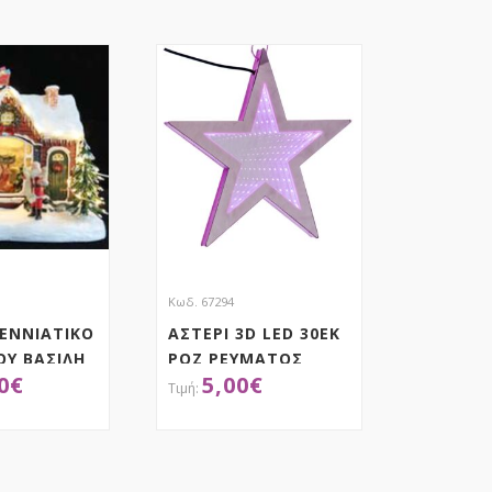
Κωδ. 67294
ΕΝΝΙΑΤΙΚΟ
ΑΣΤΕΡΙ 3D LED 30ΕΚ
ΙΟΥ ΒΑΣΙΛΗ
ΡΟΖ ΡΕΥΜΑΤΟΣ
0
€
5,00
€
3Χ15Χ20ΕΚ
ΑΣ
ΟΚΤΗΣΕ ΤΟ
ΑΠΟΚΤΗΣΕ ΤΟ