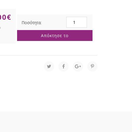
00
€
INFINITY
ΦΩΤΙΖΟΜΕΝΟ
ELF
Απόκτησε το
25Χ42ΕΚ
ΔΙΠΛΗΣ
ΟΨΗΣ
ποσότητα