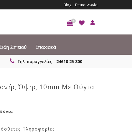
Blog
Επικοινωνία
0
Είδη Σπιτιού
Εποχιακά
Τηλ. παραγγελίες
24610 25 800
Moνής Όψης 10mm Με Ούγια
δόνια
ρόσθετες Πληροφορίες