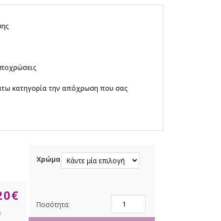
ψης
αποχρώσεις
άτω κατηγορία την απόχρωση που σας
Χρώμα
20
€
Κορδέλα
Σατέν
Moνής