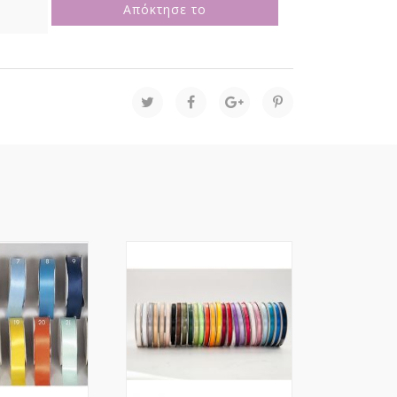
Απόκτησε το
Όψης
10mm
Με
Ούγια
ποσότητα