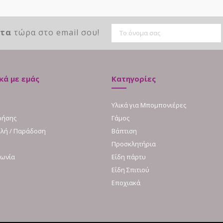
ντα
τώρα στο email σου!
κά με εμάς
Κατηγορίες
Υλικά για Μπομπονιέρες
ρήσης
Γάμος
λή / Παράδοση
Βάπτιση
Προσκλητήρια
νωνία
Είδη πάρτυ
Είδη Σπιτιού
Εποχιακά