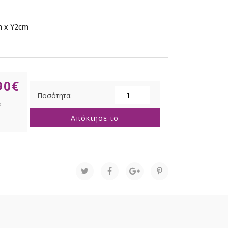
m x Y2cm
90
€
ΠΙΝΑΚΑΣ
ΜΕ
ΦΛΑΜΙΝΓΚΟ
Απόκτησε το
ποσότητα