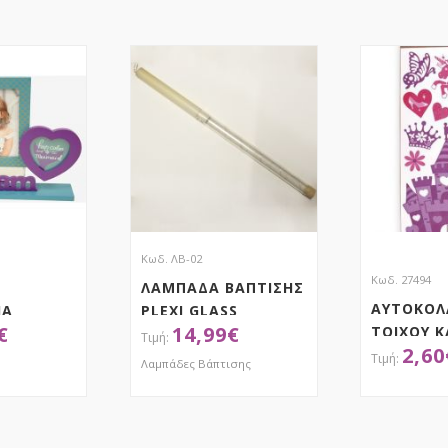
Κωδ. ΛΒ-02
Κωδ. 27494
ΛΑΜΠΑΔΑ ΒΑΠΤΙΣΗΣ
ΑΥΤΟΚΟΛ
ΙΑ
PLEXI GLASS
€
14,99
€
ΤΟΙΧΟΥ 
ΜΕ
2,60
Λαμπάδες Βάπτισης
ΤΗΣΕ ΤΟ
ΑΠΟΚΤΗΣΕ ΤΟ
ΑΠ