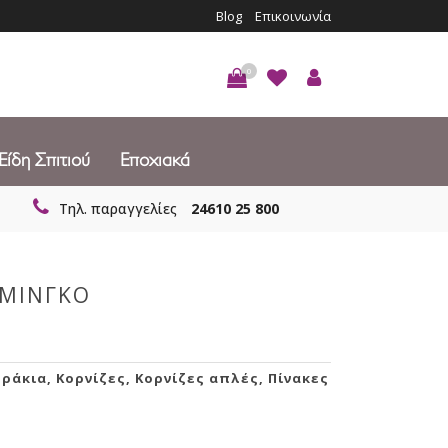
Blog
Επικοινωνία
0
Είδη Σπιτιού
Εποχιακά
Τηλ. παραγγελίες
24610 25 800
ΑΜΙΝΓΚΟ
δράκια
,
Κορνίζες
,
Κορνίζες απλές
,
Πίνακες