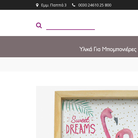
Εμμ. Παππά 3
0030 24610 25 800
Υλικά Για Μπομπονιέρες