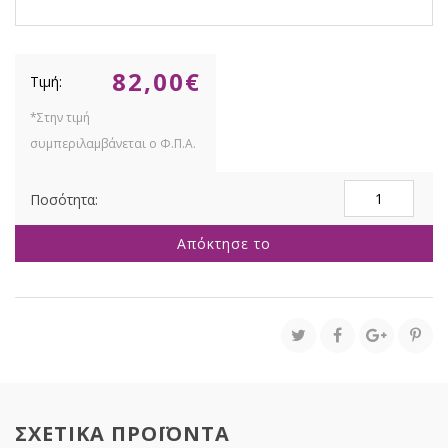
82,00
€
Οικονομική
συσκευασία
Κουφέτα
Απόκτησε το
Together
4kg
Φράουλα,
Χατζηγιαννάκη
ποσότητα
ΣΧΕΤΙΚΑ ΠΡΟΪΟΝΤΑ