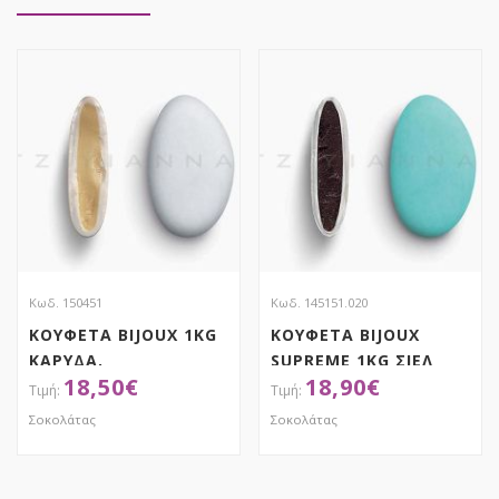
Κωδ. 150451
Κωδ. 145151.020
ΚΟΥΦΕΤΑ BIJOUX 1KG
ΚΟΥΦΕΤΑ BIJOUX
ΚΑΡΥΔΑ,
SUPREME 1KG ΣΙΕΛ
18,50
€
18,90
€
ΧΑΤΖΗΓΙΑΝΝΑΚΗ
ΜΑΤ,
ΧΑΤΖΗΓΙΑΝΝΑΚΗ
Σοκολάτας
Σοκολάτας
ΑΠΟΚΤΗΣΕ ΤΟ
ΑΠΟΚΤΗΣΕ ΤΟ