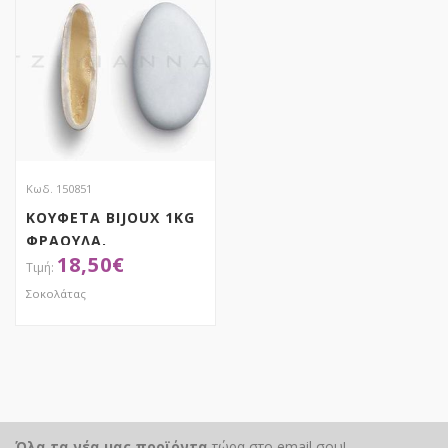
Κωδ. 150851
ΚΟΥΦΕΤΑ BIJOUX 1KG
ΦΡΑΟΥΛΑ,
18,50
€
ΧΑΤΖΗΓΙΑΝΝΑΚΗ
Σοκολάτας
ΑΠΟΚΤΗΣΕ ΤΟ
Όλα τα νέα μας προϊόντα
τώρα στο email σου!