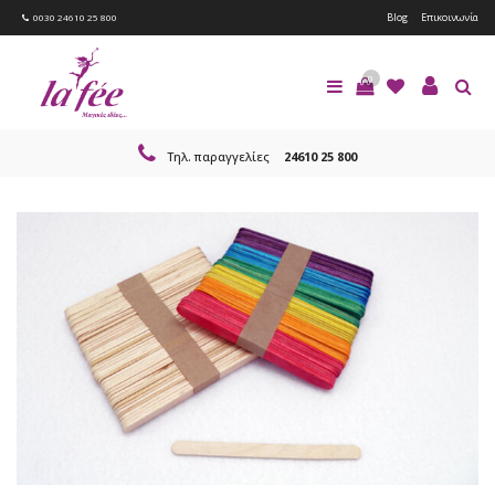
Blog
Επικοινωνία
0030 24610 25 800
0
Τηλ. παραγγελίες
24610 25 800